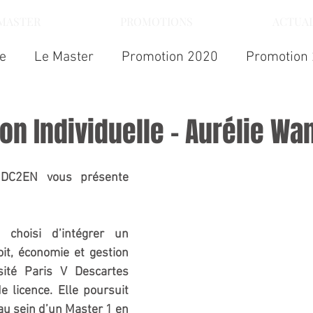
 MASTER
PROMOTIONS
ACTUAL
ue
Le Master
Promotion 2020
Promotion
on Individuelle - Aurélie Wa
Aujourd'hui, le M2 DC2EN vous présente 
 choisi d’intégrer un 
it, économie et gestion 
sité Paris V Descartes 
 licence. Elle poursuit 
au sein d’un Master 1 en 