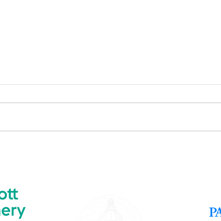
Présentation Individuelle - Léonie
Prése
Trehel
Bony