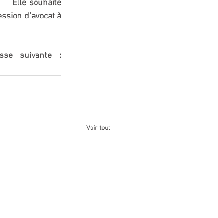
   Elle souhaite 
sion d’avocat à 
Si son profil vous intéresse, n’hésitez pas à la contacter à l’adresse suivante : 
Voir tout