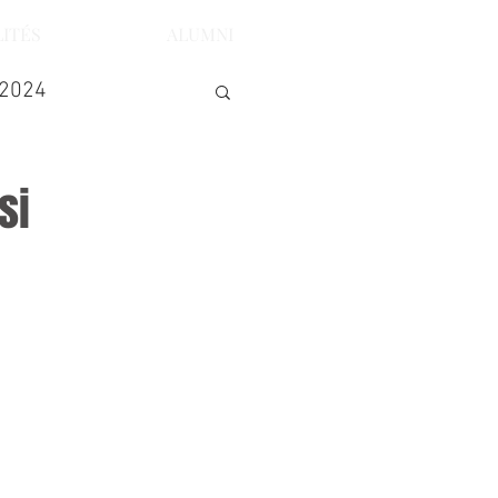
ITÉS
ALUMNI
 2024
si