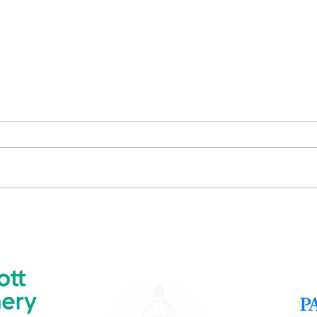
Présentation Individuelle -
Prése
Aurélie Wan
Trehe