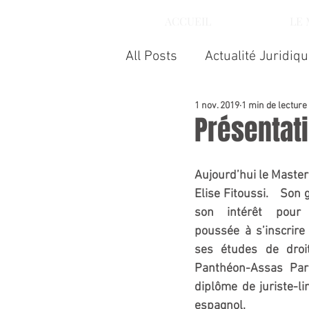
ACCUEIL
LE
All Posts
Actualité Juridiq
1 nov. 2019
1 min de lecture
Présentati
Aujourd’hui le Maste
Elise Fitoussi.   Son 
son intérêt pour l’
poussée à s’inscrire 
ses études de droit 
Panthéon-Assas Paris
diplôme de juriste-li
espagnol.  