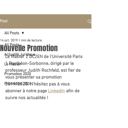
Post
All Posts
14 oct. 2019
1 min de lecture
Nouvelle Promotion
All Posts
Actualité Juridique
Le Master 2 DC2EN de l'Université Paris 
1 Panthéon-Sorbonne, dirigé par le 
Le Master
professeur Judith Rochfeld, est fier de 
Promotion 2020
vous présenter sa promotion 
Promotion 2024
2019/2020. N'hésitez pas à vous 
abonner à notre page 
LinkedIn
 afin de 
suivre nos actualités !